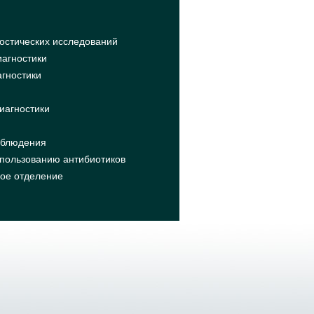
остических исследований
агностики
агностики
иагностики
аблюдения
пользованию антибиотиков
кое отделение