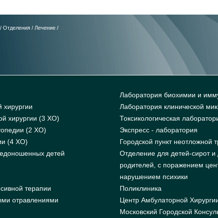
/
Отделения
/
Лечение
/
Лаборатория биохимии и имм
й хирургии
Лаборатория клинической ми
й хирургии (3 ХО)
Токсикологическая лаборатор
опедии (2 ХО)
Экспресс - лаборатория
и (4 ХО)
Городской пункт неотложной 
недоношенных детей
Отделение для детей-сирот и 
родителей, с поражением цен
нарушением психики
сивной терапии
Поликлиника
ыми отравлениями
Центр Амбулаторной Хирурги
Московский Городской Консул