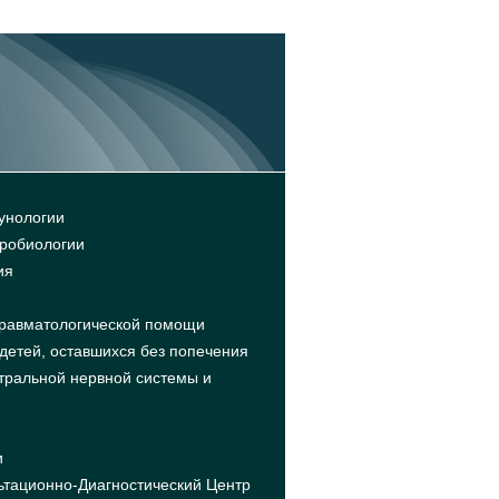
унологии
кробиологии
ия
травматологической помощи
детей, оставшихся без попечения
тральной нервной системы и
и
ьтационно-Диагностический Центр