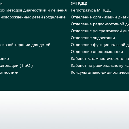
ии
(МГКДЦ)
их методов диагностики и лечения
Регистратура МГКДЦ
 новорожденных детей (отделение
Отделение организации диагн
Отделение радиоизотопной ди
Отделение ультразвуковой ди
Отделение эндоскопии
сивной терапии для детей
Отделение функциональной д
Отделение анестезиологии
ление
Кабинет катамнестического н
игенации ( ГБО )
Кабинет по рациональному ис
агностики
Консультативно-диагностичес