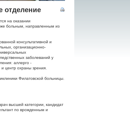
е отделение
тся на оказании
кже больным, направленным из
ованной консультативной и
льных, организационно-
ниверсальных
ледственных заболеваний у
ения: аллерго -
 и центр охраны зрения.
ликлиники Филатовской больницы.
врач высшей категории, кандидат
сультант по врожденным и