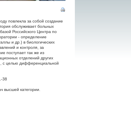
году повлекла за собой создание
атория обслуживает больных
 базой Российского Центра по
оратории - определение
ллы и др.) в биологических
авлений и контроля, за
е поступает так же из
ационных отделений других
я, с целью дифференциальной
1-38
ч высшей категории.