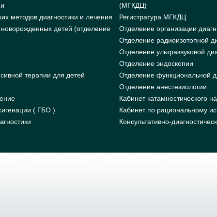
ии
(МГКДЦ)
их методов диагностики и лечения
Регистратура МГКДЦ
 новорожденных детей (отделение
Отделение организации диагн
Отделение радиоизотопной ди
Отделение ультразвуковой ди
Отделение эндоскопии
сивной терапии для детей
Отделение функциональной д
Отделение анестезиологии
ление
Кабинет катамнестического н
игенации ( ГБО )
Кабинет по рациональному ис
агностики
Консультативно-диагностичес