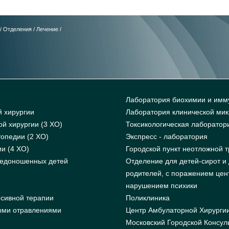
/
Отделения
/
Лечение
/
Лаборатория биохимии и имм
й хирургии
Лаборатория клинической ми
й хирургии (3 ХО)
Токсикологическая лаборатор
опедии (2 ХО)
Экспресс - лаборатория
и (4 ХО)
Городской пункт неотложной 
недоношенных детей
Отделение для детей-сирот и 
родителей, с поражением цен
нарушением психики
сивной терапии
Поликлиника
ыми отравлениями
Центр Амбулаторной Хирурги
Московский Городской Консул