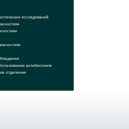
остических исследований
агностики
агностики
иагностики
аблюдения
пользованию антибиотиков
кое отделение