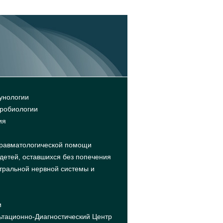
унологии
кробиологии
ия
травматологической помощи
детей, оставшихся без попечения
тральной нервной системы и
и
ьтационно-Диагностический Центр